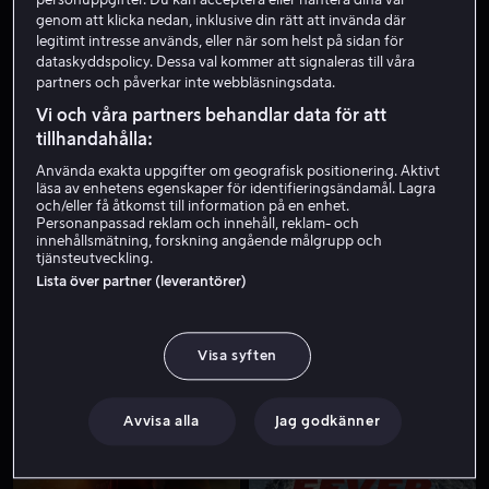
genom att klicka nedan, inklusive din rätt att invända där
legitimt intresse används, eller när som helst på sidan för
dataskyddspolicy. Dessa val kommer att signaleras till våra
partners och påverkar inte webbläsningsdata.
Vi och våra partners behandlar data för att
tillhandahålla:
Använda exakta uppgifter om geografisk positionering. Aktivt
läsa av enhetens egenskaper för identifieringsändamål. Lagra
Bara hos oss
Från 49 kr
och/eller få åtkomst till information på en enhet.
Personanpassad reklam och innehåll, reklam- och
innehållsmätning, forskning angående målgrupp och
tjänsteutveckling.
Lista över partner (leverantörer)
Visa syften
Från 59 kr
Från 49 kr
Avvisa alla
Jag godkänner