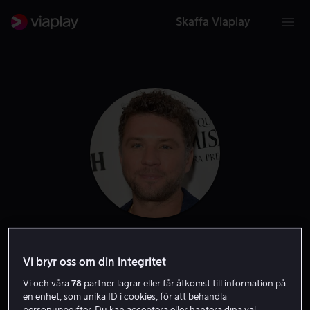
Skaffa Viaplay
Ryan Phillippe
Vi bryr oss om din integritet
Skådespelare
Vi och våra
78
partner lagrar eller får åtkomst till information på
en enhet, som unika ID i cookies, för att behandla
personuppgifter. Du kan acceptera eller hantera dina val