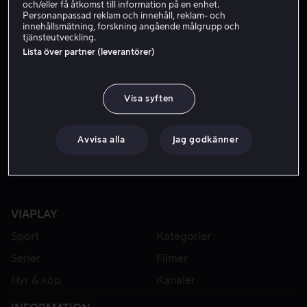
och/eller få åtkomst till information på en enhet.
Personanpassad reklam och innehåll, reklam- och
innehållsmätning, forskning angående målgrupp och
tjänsteutveckling.
Lista över partner (leverantörer)
Visa syften
Från 49 kr
Hyr 49 kr
Avvisa alla
Jag godkänner
VIAPLAY
Sport
Kategorier
Serier
Filmer
Hyr & köp
Kanaler