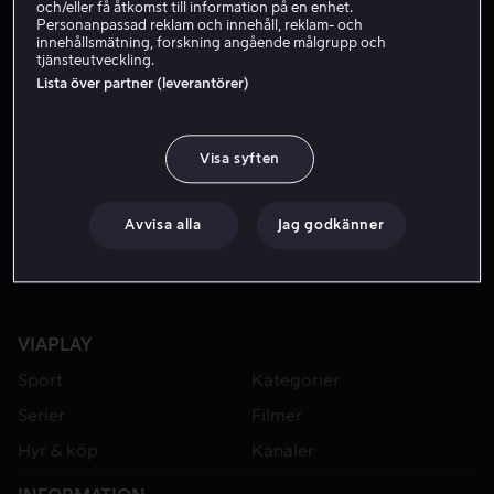
och/eller få åtkomst till information på en enhet.
Personanpassad reklam och innehåll, reklam- och
innehållsmätning, forskning angående målgrupp och
tjänsteutveckling.
Lista över partner (leverantörer)
Visa syften
Från 49 kr
Avvisa alla
Jag godkänner
VIAPLAY
Sport
Kategorier
Serier
Filmer
Hyr & köp
Kanaler