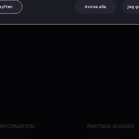
 syften
Avvisa alla
Jag 
INFORMATION
PARTNER-KUNDER