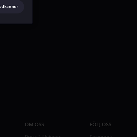
godkänner
OM OSS
FÖLJ OSS