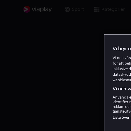
Sport
Kategorier
Vi bryr 
Vi och vå
för att be
inklusive d
dataskydds
webbläsni
Vi och v
Använda ex
identifier
reklam och
tjänsteutv
Lista över