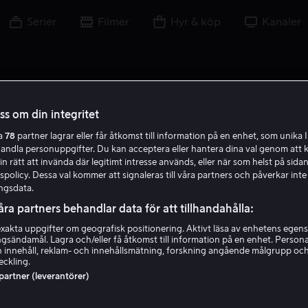
Serier
Filmer
Hyr & köp
Kanaler
oss om din integritet
ra
78
partner lagrar eller får åtkomst till information på en enhet, som unika I
R M
handla personuppgifter. Du kan acceptera eller hantera dina val genom att k
in rätt att invända där legitimt intresse används, eller när som helst på sidan
policy. Dessa val kommer att signaleras till våra partners och påverkar inte
ngsdata.
åra partners behandlar data för att tillhandahålla:
akta uppgifter om geografisk positionering. Aktivt läsa av enhetens egens
ingsändamål. Lagra och/eller få åtkomst till information på en enhet. Perso
Roy Marten
 innehåll, reklam- och innehållsmätning, forskning angående målgrupp oc
eckling.
 partner (leverantörer)
Skådespelare