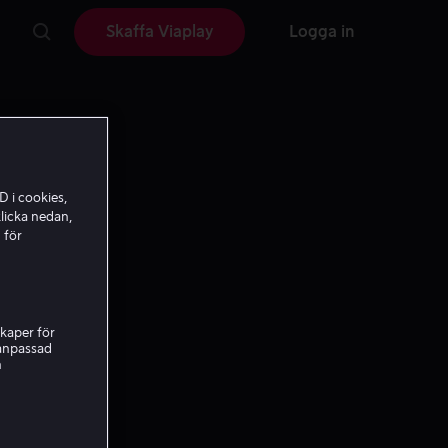
Skaffa Viaplay
Logga in
D i cookies,
licka nedan,
 för
kaper för
nanpassad
h