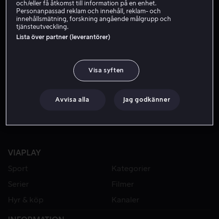
och/eller få åtkomst till information på en enhet.
Personanpassad reklam och innehåll, reklam- och
innehållsmätning, forskning angående målgrupp och
tjänsteutveckling.
Lista över partner (leverantörer)
Visa syften
Från 55 kr
Avvisa alla
Jag godkänner
VIAPLAY
Sport
Kategorier
Serier
Filmer
Hyr & köp
Kanaler