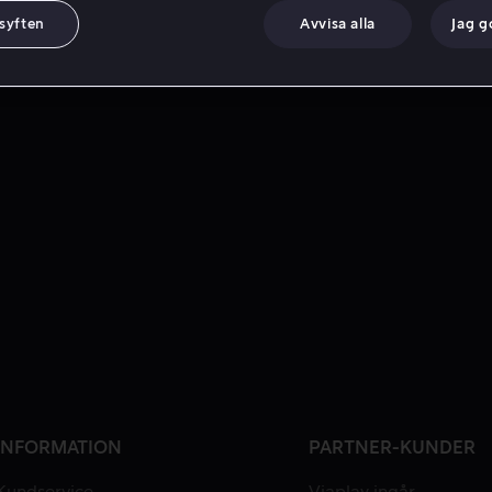
 syften
Avvisa alla
Jag 
INFORMATION
PARTNER-KUNDER