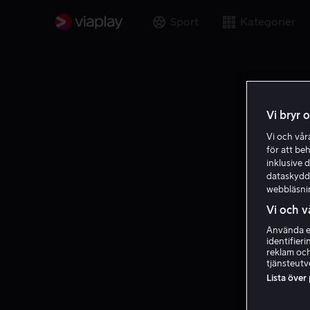
Sport
Kategorier
Vi bryr 
Vi och vå
för att be
inklusive d
dataskydds
webbläsni
Vi och v
Använda ex
identifier
reklam och
tjänsteutv
Lista över