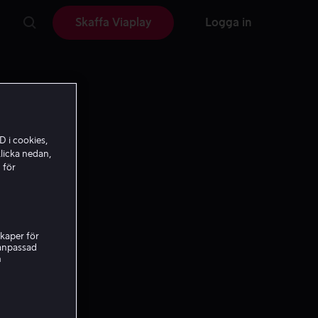
Skaffa Viaplay
Logga in
D i cookies,
licka nedan,
 för
kaper för
nanpassad
h