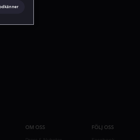
godkänner
OM OSS
FÖLJ OSS