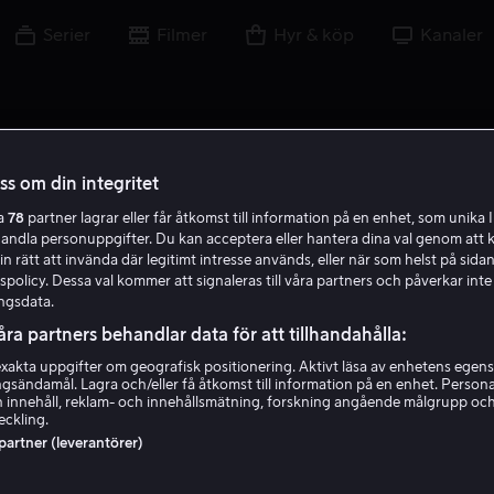
Serier
Filmer
Hyr & köp
Kanaler
oss om din integritet
ra
78
partner lagrar eller får åtkomst till information på en enhet, som unika I
R D
handla personuppgifter. Du kan acceptera eller hantera dina val genom att k
in rätt att invända där legitimt intresse används, eller när som helst på sidan
policy. Dessa val kommer att signaleras till våra partners och påverkar inte
ngsdata.
åra partners behandlar data för att tillhandahålla:
akta uppgifter om geografisk positionering. Aktivt läsa av enhetens egens
ingsändamål. Lagra och/eller få åtkomst till information på en enhet. Perso
Ricky Danielsson
 innehåll, reklam- och innehållsmätning, forskning angående målgrupp oc
eckling.
 partner (leverantörer)
Skådespelare