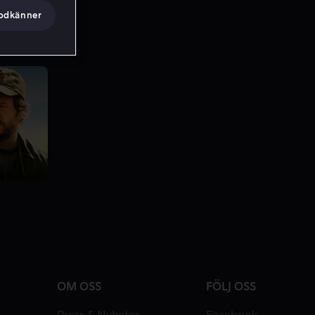
godkänner
OM OSS
FÖLJ OSS