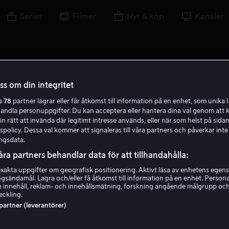
Serier
Filmer
Hyr & köp
Kanaler
oss om din integritet
ra
78
partner lagrar eller får åtkomst till information på en enhet, som unika I
handla personuppgifter. Du kan acceptera eller hantera dina val genom att k
in rätt att invända där legitimt intresse används, eller när som helst på sidan
policy. Dessa val kommer att signaleras till våra partners och påverkar inte
ngsdata.
åra partners behandlar data för att tillhandahålla:
akta uppgifter om geografisk positionering. Aktivt läsa av enhetens egens
ingsändamål. Lagra och/eller få åtkomst till information på en enhet. Perso
Reinaldo Marcus Green
 innehåll, reklam- och innehållsmätning, forskning angående målgrupp oc
eckling.
 partner (leverantörer)
Regissör