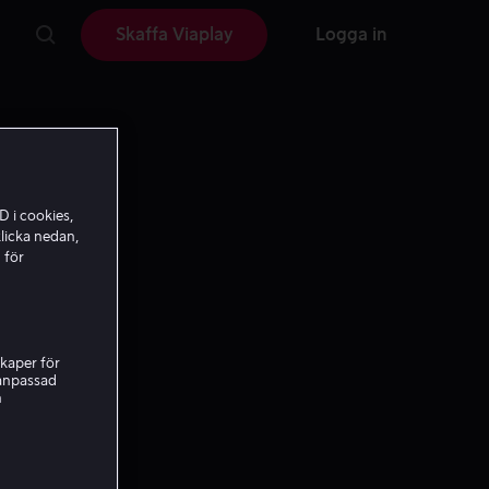
Skaffa Viaplay
Logga in
D i cookies,
licka nedan,
 för
kaper för
nanpassad
h