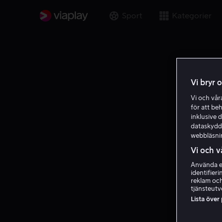
Sport
Kategorier
Vi bryr 
Vi och vå
för att be
inklusive d
dataskydds
webbläsni
Vi och v
Använda ex
identifier
reklam och
tjänsteutv
Lista över