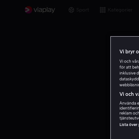
Sport
Kategorier
Vi bryr 
Vi och vå
för att be
inklusive d
dataskydds
webbläsni
Vi och v
Använda ex
identifier
reklam och
tjänsteutv
Lista över