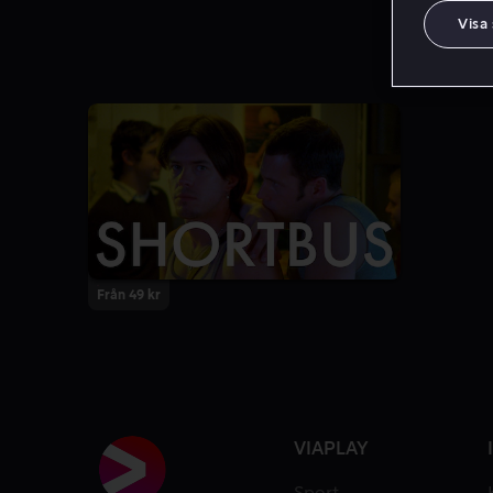
Visa
Från 49 kr
VIAPLAY