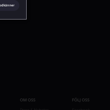
godkänner
OM OSS
FÖLJ OSS