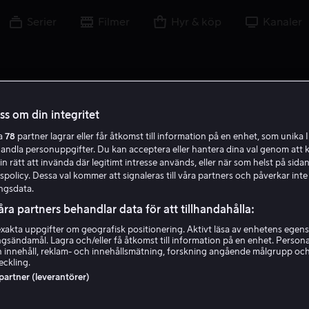
Serier
Filmer
Hyr & köp
Kanaler
oss om din integritet
ra
78
partner lagrar eller får åtkomst till information på en enhet, som unika I
R B
handla personuppgifter. Du kan acceptera eller hantera dina val genom att k
in rätt att invända där legitimt intresse används, eller när som helst på sidan
policy. Dessa val kommer att signaleras till våra partners och påverkar inte
ngsdata.
åra partners behandlar data för att tillhandahålla:
akta uppgifter om geografisk positionering. Aktivt läsa av enhetens egens
ingsändamål. Lagra och/eller få åtkomst till information på en enhet. Perso
Raphael Barker
 innehåll, reklam- och innehållsmätning, forskning angående målgrupp oc
eckling.
 partner (leverantörer)
Skådespelare