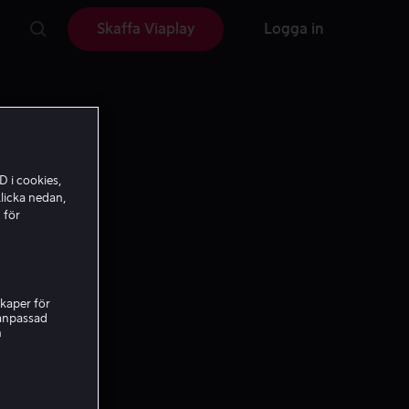
Skaffa Viaplay
Logga in
D i cookies,
licka nedan,
 för
kaper för
nanpassad
h