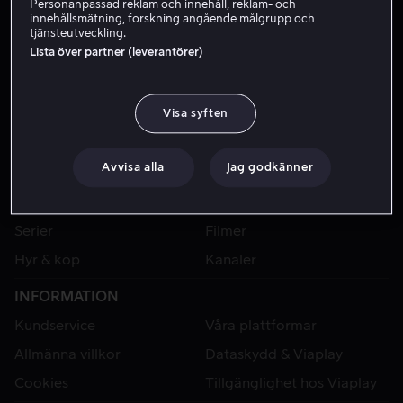
Personanpassad reklam och innehåll, reklam- och
innehållsmätning, forskning angående målgrupp och
tjänsteutveckling.
Lista över partner (leverantörer)
Visa syften
Avvisa alla
Jag godkänner
VIAPLAY
Sport
Kategorier
Serier
Filmer
Hyr & köp
Kanaler
INFORMATION
Kundservice
Våra plattformar
Allmänna villkor
Dataskydd & Viaplay
Cookies
Tillgänglighet hos Viaplay