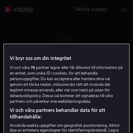
Skaffa Viaplay
Vi bryr oss om din integritet
P F
Vi och våra
78
partner lagrar eller får åtkomst till information på
en enhet, som unika ID i cookies, för att behandla
personuppgifter. Du kan acceptera eller hantera dina val
genom att klicka nedan, inklusive din rätt att invända där
legitimt intresse används, eller när som helst på sidan för
dataskyddspolicy. Dessa val kommer att signaleras till våra
partners och påverkar inte webbläsningsdata.
Pierre Foldes
Vi och våra partners behandlar data för att
tillhandahålla:
Röst
Regissör
Använda exakta uppgifter om geografisk positionering. Aktivt
läsa av enhetens egenskaper för identifieringsändamål. Lagra