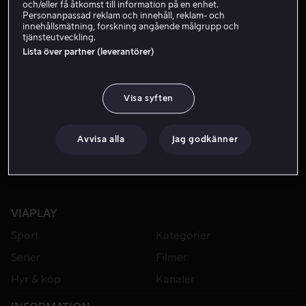
och/eller få åtkomst till information på en enhet.
Personanpassad reklam och innehåll, reklam- och
innehållsmätning, forskning angående målgrupp och
tjänsteutveckling.
Lista över partner (leverantörer)
Visa syften
Från 49 kr
Avvisa alla
Jag godkänner
VIAPLAY
Sport
Kategorier
Serier
Filmer
Hyr & köp
Kanaler