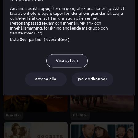
Skådespelare
Röst
Exekutiv producent
Använda exakta uppgifter om geografisk positionering. Aktivt
läsa av enhetens egenskaper för identifieringsändamål. Lagra
och/eller få åtkomst till information på en enhet.
Personanpassad reklam och innehåll, reklam- och
innehållsmätning, forskning angående målgrupp och
tjänsteutveckling.
Lista över partner (leverantörer)
Visa syften
Bara hos oss
Från 49 kr
Avvisa alla
Jag godkänner
Från 59 kr
Från 55 kr