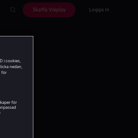
Skaffa Viaplay
Logga in
D i cookies,
licka nedan,
 för
kaper för
nanpassad
h