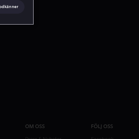
godkänner
OM OSS
FÖLJ OSS