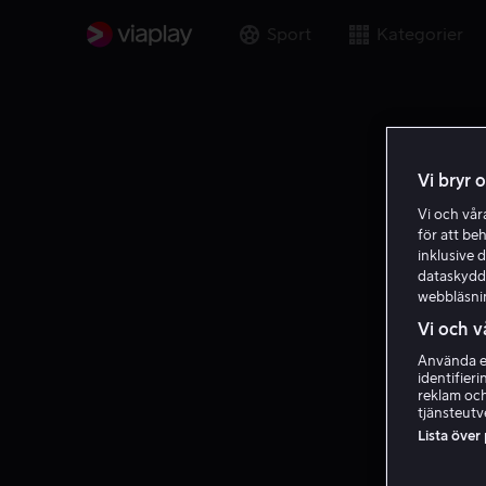
Sport
Kategorier
Vi bryr 
Vi och vå
för att be
inklusive d
dataskydds
webbläsni
Vi och v
Använda ex
identifier
reklam och
tjänsteutv
Lista över