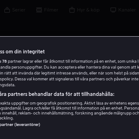
Serier
Filmer
Hyr & köp
Kanaler
oss om din integritet
ra
78
partner lagrar eller får åtkomst till information på en enhet, som unika I
handla personuppgifter. Du kan acceptera eller hantera dina val genom att k
in rätt att invända där legitimt intresse används, eller när som helst på sidan
policy. Dessa val kommer att signaleras till våra partners och påverkar inte
ngsdata.
åra partners behandlar data för att tillhandahålla:
akta uppgifter om geografisk positionering. Aktivt läsa av enhetens egens
ingsändamål. Lagra och/eller få åtkomst till information på en enhet. Perso
Phoebe Fox
 innehåll, reklam- och innehållsmätning, forskning angående målgrupp oc
eckling.
 partner (leverantörer)
Skådespelare