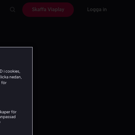
Skaffa Viaplay
Logga in
D i cookies,
licka nedan,
 för
kaper för
nanpassad
h