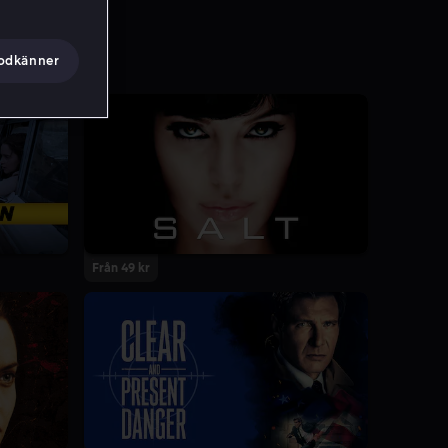
godkänner
Från 49 kr