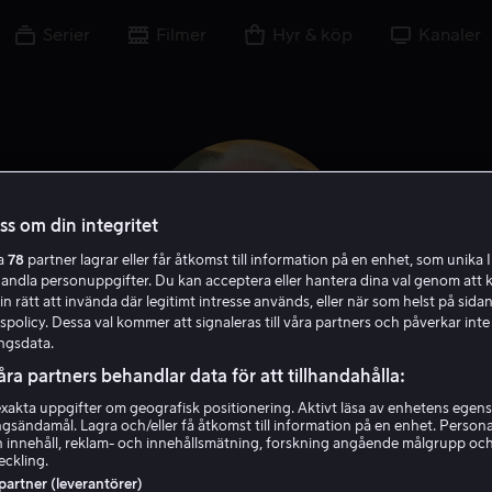
Serier
Filmer
Hyr & köp
Kanaler
oss om din integritet
ra
78
partner lagrar eller får åtkomst till information på en enhet, som unika I
handla personuppgifter. Du kan acceptera eller hantera dina val genom att k
in rätt att invända där legitimt intresse används, eller när som helst på sidan
policy. Dessa val kommer att signaleras till våra partners och påverkar inte
ngsdata.
åra partners behandlar data för att tillhandahålla:
Phillip Noyce
akta uppgifter om geografisk positionering. Aktivt läsa av enhetens egens
ingsändamål. Lagra och/eller få åtkomst till information på en enhet. Perso
 innehåll, reklam- och innehållsmätning, forskning angående målgrupp oc
Regissör
Producent
eckling.
 partner (leverantörer)