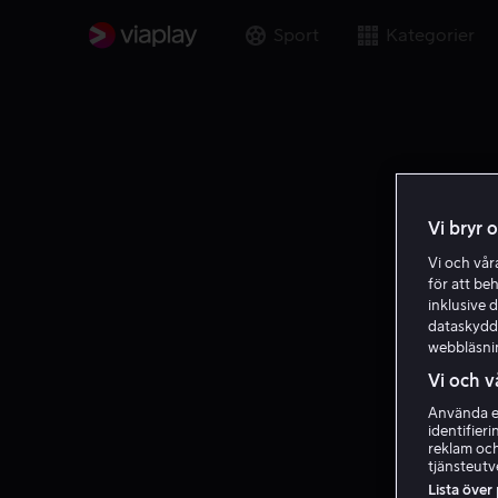
Sport
Kategorier
Vi bryr 
Vi och vå
för att be
inklusive d
dataskydds
webbläsni
Vi och v
Använda ex
identifier
reklam och
tjänsteutv
Lista över