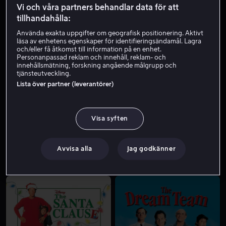
Vi och våra partners behandlar data för att
tillhandahålla:
Använda exakta uppgifter om geografisk positionering. Aktivt
läsa av enhetens egenskaper för identifieringsändamål. Lagra
och/eller få åtkomst till information på en enhet.
Personanpassad reklam och innehåll, reklam- och
innehållsmätning, forskning angående målgrupp och
tjänsteutveckling.
Lista över partner (leverantörer)
Från 39 kr
Från 49 kr
Visa syften
Avvisa alla
Jag godkänner
Från 55 kr
Från 49 kr