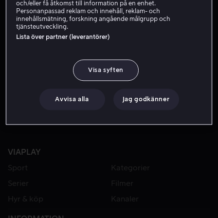
och/eller få åtkomst till information på en enhet.
Personanpassad reklam och innehåll, reklam- och
innehållsmätning, forskning angående målgrupp och
tjänsteutveckling.
Lista över partner (leverantörer)
Visa syften
Från 49 kr
Avvisa alla
Jag godkänner
VIAPLAY
Sport
Kategorier
Serier
Filmer
Hyr & köp
Kanaler