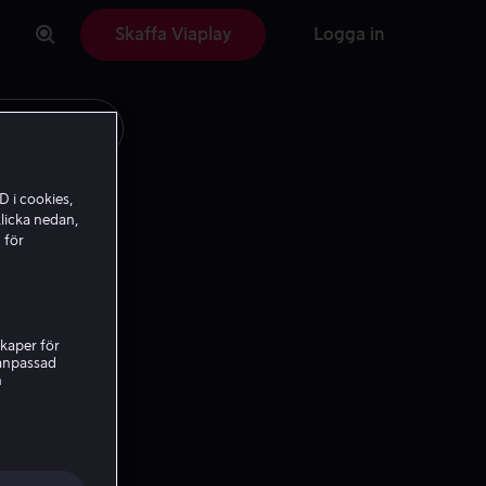
Skaffa Viaplay
Logga in
D i cookies,
licka nedan,
 för
kaper för
nanpassad
h