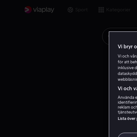
Sport
Kategorier
Sök på ti
Vi bryr 
Vi och vå
för att be
inklusive d
dataskydds
webbläsni
Vi och v
Använda ex
identifier
reklam och
tjänsteutv
Lista över