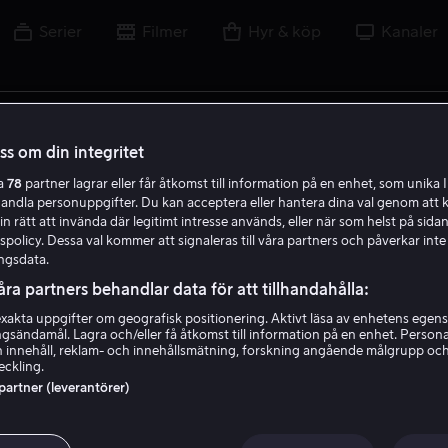
Serier
Filmer
Hyr & köp
Kanaler
tel, skådespelare, regissör, sport eller liga
oss om din integritet
ra
78
partner lagrar eller får åtkomst till information på en enhet, som unika I
handla personuppgifter. Du kan acceptera eller hantera dina val genom att k
in rätt att invända där legitimt intresse används, eller när som helst på sidan
policy. Dessa val kommer att signaleras till våra partners och påverkar inte
ngsdata.
åra partners behandlar data för att tillhandahålla:
akta uppgifter om geografisk positionering. Aktivt läsa av enhetens egens
ingsändamål. Lagra och/eller få åtkomst till information på en enhet. Perso
 innehåll, reklam- och innehållsmätning, forskning angående målgrupp oc
eckling.
 partner (leverantörer)