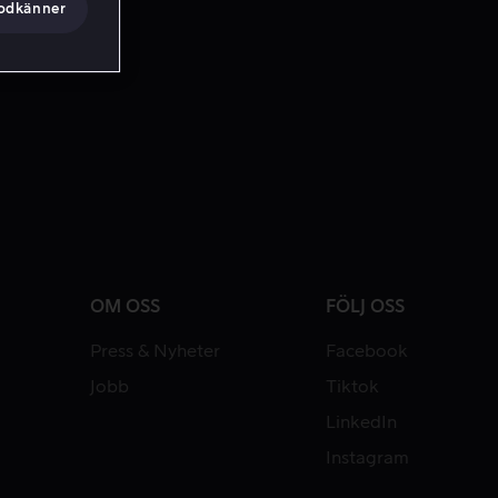
godkänner
OM OSS
FÖLJ OSS
Press & Nyheter
Facebook
Jobb
Tiktok
LinkedIn
Instagram