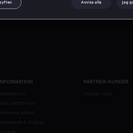
 syften
Avvisa alla
Jag 
INFORMATION
PARTNER-KUNDER
Kundservice
Viaplay ingår
Våra plattformar
Allmänna villkor
Dataskydd & Viaplay
Cookies