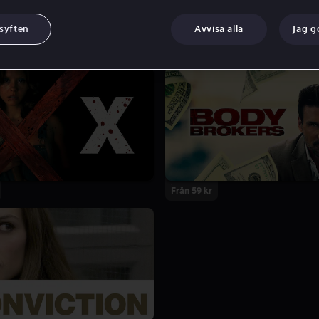
 syften
Avvisa alla
Jag 
Från 59 kr