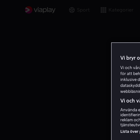
Sport
Kategorier
Vi bryr 
Vi och vå
för att be
inklusive d
dataskydds
webbläsni
Vi och v
Använda ex
identifier
reklam och
tjänsteutv
Lista över