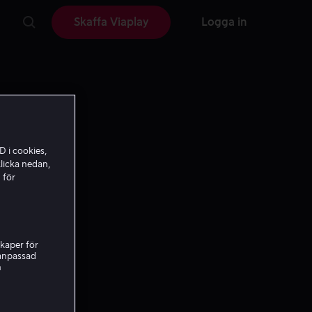
Skaffa Viaplay
Logga in
D i cookies,
licka nedan,
 för
kaper för
nanpassad
h