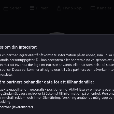
Serier
Filmer
Hyr & köp
Kanaler
oss om din integritet
ra
78
partner lagrar eller får åtkomst till information på en enhet, som unika I
handla personuppgifter. Du kan acceptera eller hantera dina val genom att k
in rätt att invända där legitimt intresse används, eller när som helst på sidan
policy. Dessa val kommer att signaleras till våra partners och påverkar inte
ngsdata.
åra partners behandlar data för att tillhandahålla:
akta uppgifter om geografisk positionering. Aktivt läsa av enhetens egens
Owen Campbell
ingsändamål. Lagra och/eller få åtkomst till information på en enhet. Perso
 innehåll, reklam- och innehållsmätning, forskning angående målgrupp oc
eckling.
Skådespelare
Gäst
 partner (leverantörer)