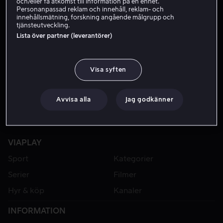
och/eller få åtkomst till information på en enhet.
Personanpassad reklam och innehåll, reklam- och
innehållsmätning, forskning angående målgrupp och
tjänsteutveckling.
Lista över partner (leverantörer)
Visa syften
Avvisa alla
Jag godkänner
VIAPLAY
Sport
Kategorier
Serier
Filmer
Hyr & köp
Kanaler
INFORMATION