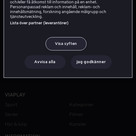
och/eller få åtkomst till information på en enhet.
Personanpassad reklam och innehåll, reklam- och
innehållsmätning, forskning angående målgrupp och
tjänsteutveckling.
Lista över partner (leverantörer)
Visa syften
Från 49 kr
Avvisa alla
Jag godkänner
VIAPLAY
Sport
Kategorier
Serier
Filmer
Hyr & köp
Kanaler