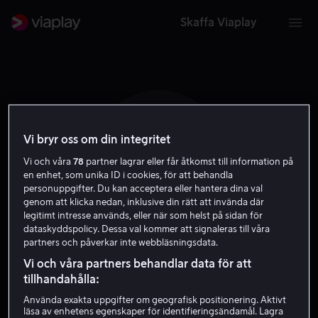
Skaffa Viaplay
Vi bryr oss om din integritet
O A
Vi och våra
78
partner lagrar eller får åtkomst till information på
en enhet, som unika ID i cookies, för att behandla
personuppgifter. Du kan acceptera eller hantera dina val
genom att klicka nedan, inklusive din rätt att invända där
legitimt intresse används, eller när som helst på sidan för
dataskyddspolicy. Dessa val kommer att signaleras till våra
partners och påverkar inte webbläsningsdata.
Onata Aprile
Vi och våra partners behandlar data för att
tillhandahålla:
Gäst
Skådespelare
Använda exakta uppgifter om geografisk positionering. Aktivt
läsa av enhetens egenskaper för identifieringsändamål. Lagra