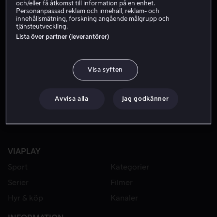
och/eller få åtkomst till information på en enhet.
Personanpassad reklam och innehåll, reklam- och
innehållsmätning, forskning angående målgrupp och
tjänsteutveckling.
Lista över partner (leverantörer)
Visa syften
Hyr 49 kr
Avvisa alla
Jag godkänner
VIAPLAY
Sport
Kategorier
Serier
Filmer
Hyr & köp
Kanaler