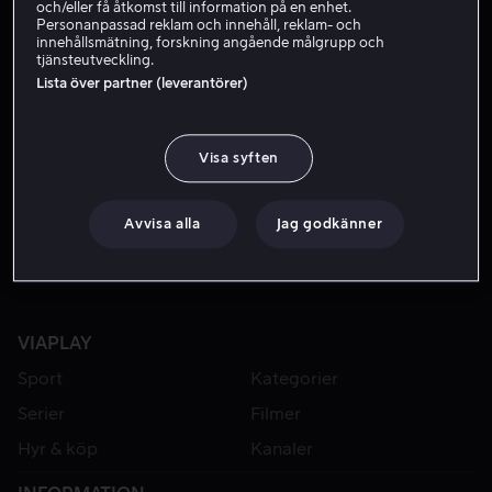
och/eller få åtkomst till information på en enhet.
Personanpassad reklam och innehåll, reklam- och
innehållsmätning, forskning angående målgrupp och
tjänsteutveckling.
Lista över partner (leverantörer)
Visa syften
Från 59 kr
Avvisa alla
Jag godkänner
VIAPLAY
Sport
Kategorier
Serier
Filmer
Hyr & köp
Kanaler