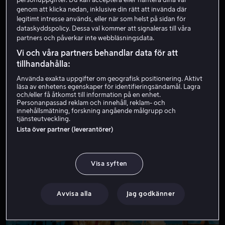
genom att klicka nedan, inklusive din rätt att invända där
legitimt intresse används, eller när som helst på sidan för
dataskyddspolicy. Dessa val kommer att signaleras till våra
partners och påverkar inte webbläsningsdata.
Vi och våra partners behandlar data för att
tillhandahålla:
Använda exakta uppgifter om geografisk positionering. Aktivt
läsa av enhetens egenskaper för identifieringsändamål. Lagra
Från 49 kr
Från 49 kr
och/eller få åtkomst till information på en enhet.
Personanpassad reklam och innehåll, reklam- och
innehållsmätning, forskning angående målgrupp och
tjänsteutveckling.
Lista över partner (leverantörer)
Visa syften
Från 49 kr
Från 49 kr
Avvisa alla
Jag godkänner