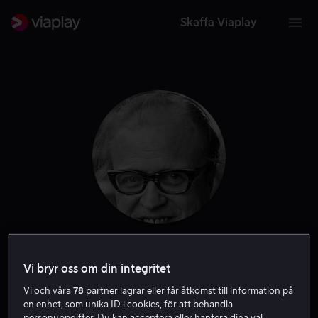
Skaffa Viaplay
Olle Hellbom
Vi bryr oss om din integritet
Producent
Regissör
Vi och våra
78
partner lagrar eller får åtkomst till information på
en enhet, som unika ID i cookies, för att behandla
personuppgifter. Du kan acceptera eller hantera dina val