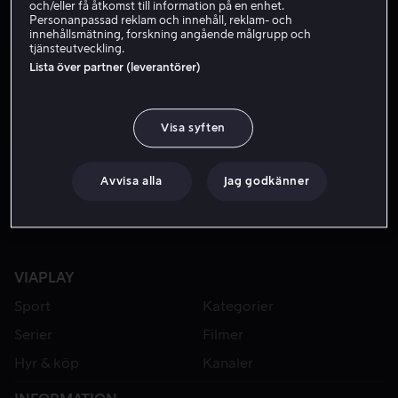
och/eller få åtkomst till information på en enhet.
Personanpassad reklam och innehåll, reklam- och
innehållsmätning, forskning angående målgrupp och
tjänsteutveckling.
Lista över partner (leverantörer)
Visa syften
Hyr 59 kr
Avvisa alla
Jag godkänner
VIAPLAY
Sport
Kategorier
Serier
Filmer
Hyr & köp
Kanaler