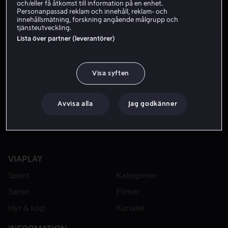
och/eller få åtkomst till information på en enhet.
Personanpassad reklam och innehåll, reklam- och
innehållsmätning, forskning angående målgrupp och
tjänsteutveckling.
Lista över partner (leverantörer)
Visa syften
Från 49 kr
Från 49 kr
Avvisa alla
Jag godkänner
VIAPLAY
Sport
Kategorier
Serier
Filmer
Hyr & köp
Kanaler