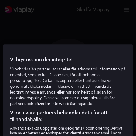
Skaffa Viaplay
Vi bryr oss om din integritet
O J
Vi och våra
78
partner lagrar eller får åtkomst till information på
en enhet, som unika ID i cookies, för att behandla
personuppgifter. Du kan acceptera eller hantera dina val
genom att klicka nedan, inklusive din rätt att invända där
legitimt intresse används, eller när som helst på sidan för
dataskyddspolicy. Dessa val kommer att signaleras till våra
partners och påverkar inte webbläsningsdata.
Oliver Johnston
Vi och våra partners behandlar data för att
tillhandahålla:
Skådespelare
Använda exakta uppgifter om geografisk positionering. Aktivt
läsa av enhetens egenskaper för identifieringsändamål. Lagra