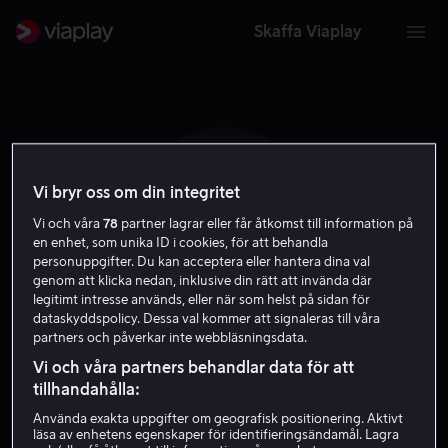
Skaffa Viaplay
Vi bryr oss om din integritet
N R
Vi och våra
78
partner lagrar eller får åtkomst till information på
en enhet, som unika ID i cookies, för att behandla
personuppgifter. Du kan acceptera eller hantera dina val
genom att klicka nedan, inklusive din rätt att invända där
legitimt intresse används, eller när som helst på sidan för
dataskyddspolicy. Dessa val kommer att signaleras till våra
partners och påverkar inte webbläsningsdata.
Nora Rios
Vi och våra partners behandlar data för att
tillhandahålla:
Skådespelare
Använda exakta uppgifter om geografisk positionering. Aktivt
läsa av enhetens egenskaper för identifieringsändamål. Lagra