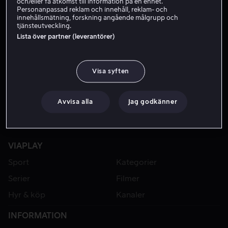
och/eller få åtkomst till information på en enhet.
Personanpassad reklam och innehåll, reklam- och
innehållsmätning, forskning angående målgrupp och
tjänsteutveckling.
Lista över partner (leverantörer)
Visa syften
Avvisa alla
Jag godkänner
VIAPLAY
Sport
Kategorier
Serier
Filmer
Hyr & köp
Kanaler
INFORMATION