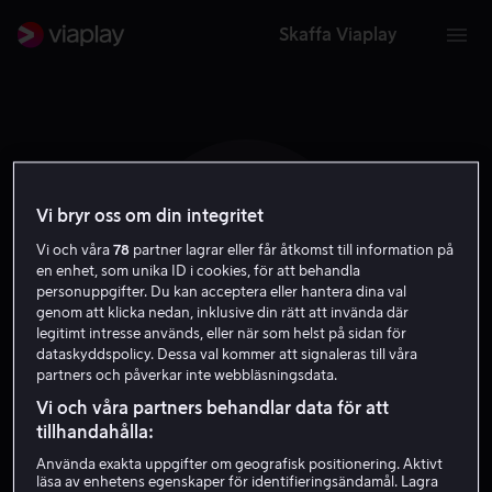
Skaffa Viaplay
Vi bryr oss om din integritet
N J
Vi och våra
78
partner lagrar eller får åtkomst till information på
en enhet, som unika ID i cookies, för att behandla
personuppgifter. Du kan acceptera eller hantera dina val
genom att klicka nedan, inklusive din rätt att invända där
legitimt intresse används, eller när som helst på sidan för
dataskyddspolicy. Dessa val kommer att signaleras till våra
partners och påverkar inte webbläsningsdata.
Noel Johansen
Vi och våra partners behandlar data för att
tillhandahålla:
Röst
Använda exakta uppgifter om geografisk positionering. Aktivt
läsa av enhetens egenskaper för identifieringsändamål. Lagra