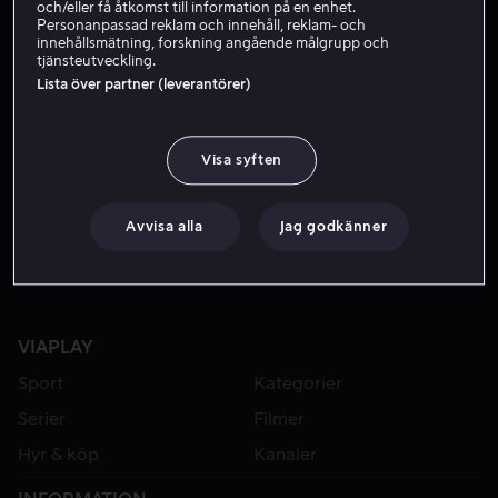
och/eller få åtkomst till information på en enhet.
Personanpassad reklam och innehåll, reklam- och
innehållsmätning, forskning angående målgrupp och
tjänsteutveckling.
Lista över partner (leverantörer)
Visa syften
Från 59 kr
Avvisa alla
Jag godkänner
VIAPLAY
Sport
Kategorier
Serier
Filmer
Hyr & köp
Kanaler