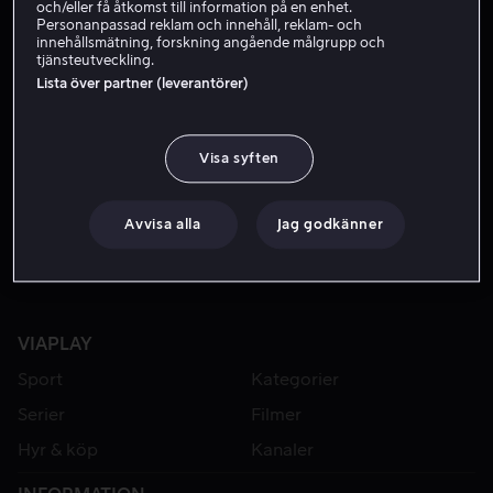
och/eller få åtkomst till information på en enhet.
Personanpassad reklam och innehåll, reklam- och
innehållsmätning, forskning angående målgrupp och
tjänsteutveckling.
Lista över partner (leverantörer)
Visa syften
Från 49 kr
Avvisa alla
Jag godkänner
VIAPLAY
Sport
Kategorier
Serier
Filmer
Hyr & köp
Kanaler