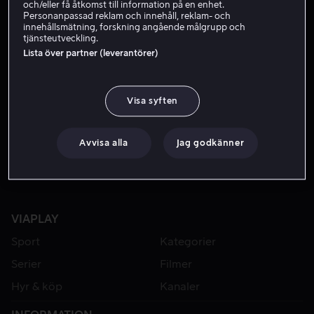
och/eller få åtkomst till information på en enhet.
Personanpassad reklam och innehåll, reklam- och
innehållsmätning, forskning angående målgrupp och
tjänsteutveckling.
Lista över partner (leverantörer)
Visa syften
Hyr 49 kr
Avvisa alla
Jag godkänner
VIAPLAY
Sport
Kategorier
Serier
Filmer
Hyr & köp
Kanaler