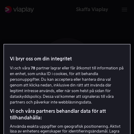
Skaffa Viaplay
Vi bryr oss om din integritet
N R
Vi och våra
78
partner lagrar eller får åtkomst till information på
en enhet, som unika ID i cookies, för att behandla
personuppgifter. Du kan acceptera eller hantera dina val
genom att klicka nedan, inklusive din rätt att invända där
legitimt intresse används, eller när som helst på sidan för
dataskyddspolicy. Dessa val kommer att signaleras till våra
partners och påverkar inte webbläsningsdata.
Nico Rogner
Vi och våra partners behandlar data för att
tillhandahålla:
Skådespelare
Använda exakta uppgifter om geografisk positionering. Aktivt
läsa av enhetens egenskaper för identifieringsändamål. Lagra