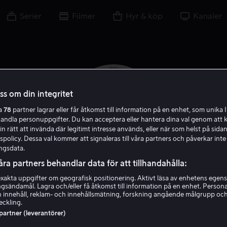
Serier
Filmer
Hyr & köp
Kanaler
oss om din integritet
ra
78
partner lagrar eller får åtkomst till information på en enhet, som unika I
handla personuppgifter. Du kan acceptera eller hantera dina val genom att k
in rätt att invända där legitimt intresse används, eller när som helst på sidan
policy. Dessa val kommer att signaleras till våra partners och påverkar inte
ngsdata.
åra partners behandlar data för att tillhandahålla:
akta uppgifter om geografisk positionering. Aktivt läsa av enhetens egens
Nick Moran
ingsändamål. Lagra och/eller få åtkomst till information på en enhet. Perso
 innehåll, reklam- och innehållsmätning, forskning angående målgrupp oc
eckling.
Skådespelare
Regissör
 partner (leverantörer)