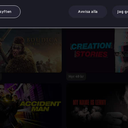
 syften
Avvisa alla
Jag 
Hyr 49 kr