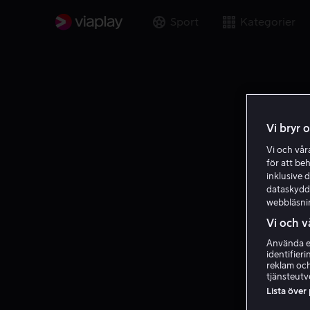
Sport
Kategorier
Vi bryr 
Vi och vå
för att be
inklusive d
dataskydds
webbläsni
Vi och v
Använda ex
identifier
reklam och
tjänsteutv
Lista över