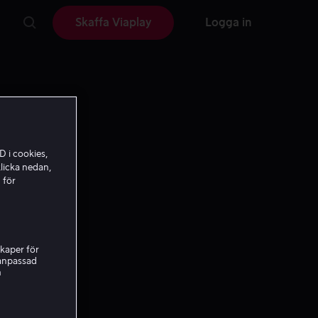
Skaffa Viaplay
Logga in
D i cookies,
licka nedan,
 för
kaper för
nanpassad
h