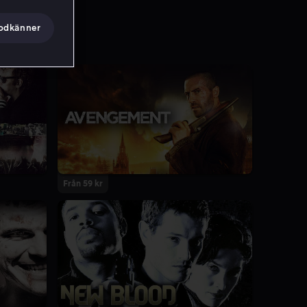
godkänner
Från 59 kr