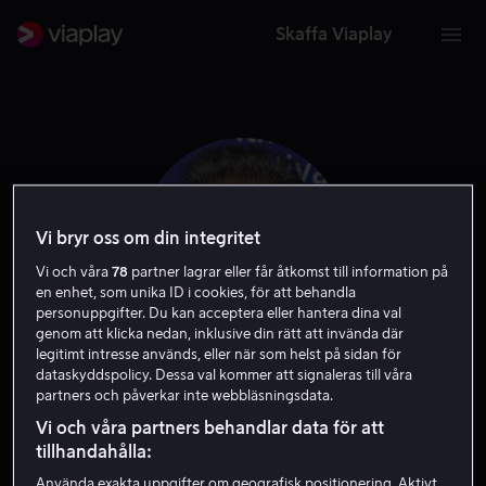
Skaffa Viaplay
Vi bryr oss om din integritet
Vi och våra
78
partner lagrar eller får åtkomst till information på
en enhet, som unika ID i cookies, för att behandla
personuppgifter. Du kan acceptera eller hantera dina val
genom att klicka nedan, inklusive din rätt att invända där
legitimt intresse används, eller när som helst på sidan för
dataskyddspolicy. Dessa val kommer att signaleras till våra
Nick Broomfield
partners och påverkar inte webbläsningsdata.
Vi och våra partners behandlar data för att
Producent
Berättarröst
Skribent
Regissör
tillhandahålla:
Använda exakta uppgifter om geografisk positionering. Aktivt