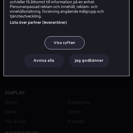
och/eller få åtkomst till information på en enhet.
Personanpassad reklam och innehåll, reklam- och
innehållsmätning, forskning angående målgrupp och
tjänsteutveckling.
Lista över partner (leverantörer)
Visa syften
Från 49 kr
Avvisa alla
Jag godkänner
VIAPLAY
Sport
Kategorier
Serier
Filmer
Hyr & köp
Kanaler