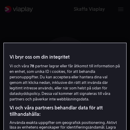
Skaffa Viaplay
Vi bryr oss om din integritet
N B
Vi och våra
78
partner lagrar eller får åtkomst till information på
en enhet, som unika ID i cookies, för att behandla
personuppgifter. Du kan acceptera eller hantera dina val
genom att klicka nedan, inklusive din rätt att invända där
legitimt intresse används, eller när som helst på sidan för
dataskyddspolicy. Dessa val kommer att signaleras till våra
partners och påverkar inte webbläsningsdata.
Nicholas Boshier
Vi och våra partners behandlar data för att
tillhandahålla:
Skådespelare
Använda exakta uppgifter om geografisk positionering. Aktivt
läsa av enhetens egenskaper för identifieringsändamål. Lagra