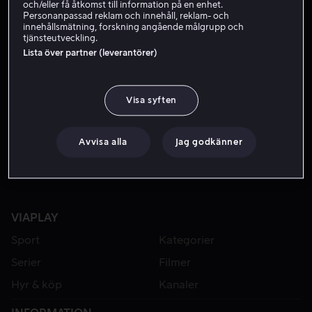
och/eller få åtkomst till information på en enhet.
Personanpassad reklam och innehåll, reklam- och
innehållsmätning, forskning angående målgrupp och
tjänsteutveckling.
Lista över partner (leverantörer)
Visa syften
Från 59 kr
Avvisa alla
Jag godkänner
VIAPLAY
Sport
Kategorier
Serier
Filmer
Hyr & köp
Kanaler