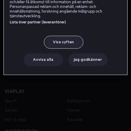
och/eller få åtkomst till information på en enhet.
Personanpassad reklam och innehåll, reklam- och
innehållsmätning, forskning angående målgrupp och
tjänsteutveckling.
Lista över partner (leverantörer)
Visa syften
Hyr 49 kr
Avvisa alla
Jag godkänner
VIAPLAY
Sport
Kategorier
Serier
Filmer
Hyr & köp
Kanaler