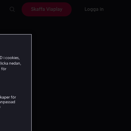
Skaffa Viaplay
Logga in
D i cookies,
licka nedan,
 för
kaper för
nanpassad
h