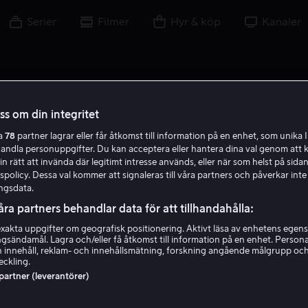
Serier
Filmer
Hyr & köp
Kanaler
oss om din integritet
ra
78
partner lagrar eller får åtkomst till information på en enhet, som unika I
handla personuppgifter. Du kan acceptera eller hantera dina val genom att k
in rätt att invända där legitimt intresse används, eller när som helst på sidan
policy. Dessa val kommer att signaleras till våra partners och påverkar inte
ngsdata.
åra partners behandlar data för att tillhandahålla:
akta uppgifter om geografisk positionering. Aktivt läsa av enhetens egens
ingsändamål. Lagra och/eller få åtkomst till information på en enhet. Perso
Nabil Ayouch
 innehåll, reklam- och innehållsmätning, forskning angående målgrupp oc
eckling.
 partner (leverantörer)
Producent
Regissör
Skribent