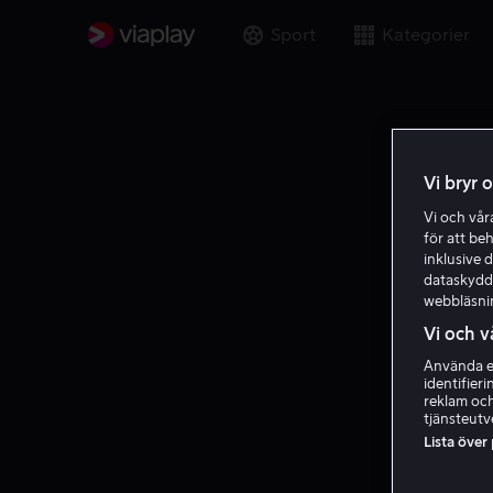
Sport
Kategorier
Vi bryr 
Vi och vå
för att be
inklusive d
dataskydds
webbläsni
Vi och v
Använda ex
identifier
reklam och
tjänsteutv
Lista över