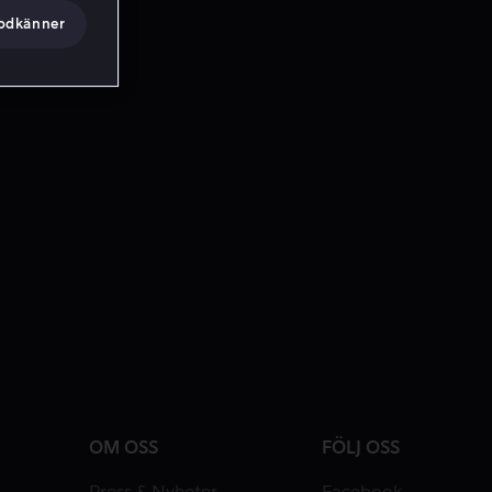
godkänner
OM OSS
FÖLJ OSS