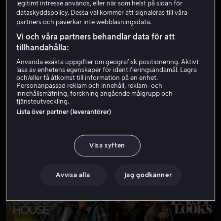
legitimt intresse används, eller när som helst på sidan för
dataskyddspolicy. Dessa val kommer att signaleras till våra
partners och påverkar inte webbläsningsdata.
Vi och våra partners behandlar data för att
tillhandahålla:
Använda exakta uppgifter om geografisk positionering. Aktivt
läsa av enhetens egenskaper för identifieringsändamål. Lagra
och/eller få åtkomst till information på en enhet.
Personanpassad reklam och innehåll, reklam- och
Rea
Från 49 kr
innehållsmätning, forskning angående målgrupp och
tjänsteutveckling.
Lista över partner (leverantörer)
Visa syften
Hyr 59 kr
Från 59 kr
Avvisa alla
Jag godkänner