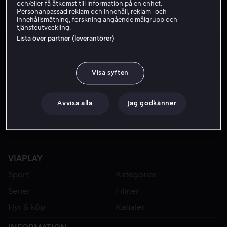
och/eller få åtkomst till information på en enhet.
Personanpassad reklam och innehåll, reklam- och
innehållsmätning, forskning angående målgrupp och
tjänsteutveckling.
Lista över partner (leverantörer)
Visa syften
Bara hos oss
Från 59 kr
Avvisa alla
Jag godkänner
VIAPLAY
Sport
Kategorier
Serier
Filmer
Hyr & köp
Kanaler