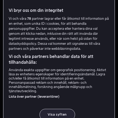
Vi bryr oss om din integritet
Vi och våra
78
partner lagrar eller får åtkomst till information på
en enhet, som unika ID i cookies, för att behandla
personuppgifter. Du kan acceptera eller hantera dina val
genom att klicka nedan, inklusive din rätt att invända där
legitimt intresse används, eller när som helst på sidan för
dataskyddspolicy. Dessa val kommer att signaleras till våra
Från 49 kr
Från 49 kr
partners och påverkar inte webbläsningsdata.
Vi och våra partners behandlar data för att
tillhandahålla:
Använda exakta uppgifter om geografisk positionering. Aktivt
läsa av enhetens egenskaper för identifieringsändamål. Lagra
och/eller få åtkomst till information på en enhet.
Personanpassad reklam och innehåll, reklam- och
Från 49 kr
Från 59 kr
innehållsmätning, forskning angående målgrupp och
tjänsteutveckling.
Lista över partner (leverantörer)
Visa syften