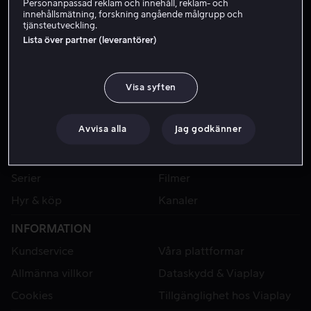
Personanpassad reklam och innehåll, reklam- och
innehållsmätning, forskning angående målgrupp och
tjänsteutveckling.
Lista över partner (leverantörer)
Visa syften
Avvisa alla
Jag godkänner
VIAPLAY
Sport
Kategorier
Serier
Filmer
Hyr & köp
Kanaler
INFORMATION
Kundservice
Våra plattformar
Allmänna villkor
Dataskydd & Viaplay
Cookies
Tillgänglighet hos Viaplay