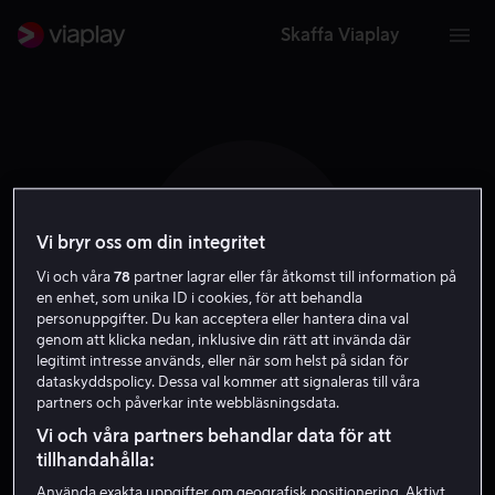
Skaffa Viaplay
M M
Vi bryr oss om din integritet
Vi och våra
78
partner lagrar eller får åtkomst till information på
en enhet, som unika ID i cookies, för att behandla
personuppgifter. Du kan acceptera eller hantera dina val
genom att klicka nedan, inklusive din rätt att invända där
legitimt intresse används, eller när som helst på sidan för
dataskyddspolicy. Dessa val kommer att signaleras till våra
Michael Moore
partners och påverkar inte webbläsningsdata.
Vi och våra partners behandlar data för att
Regissör
Skådespelare
tillhandahålla:
Använda exakta uppgifter om geografisk positionering. Aktivt