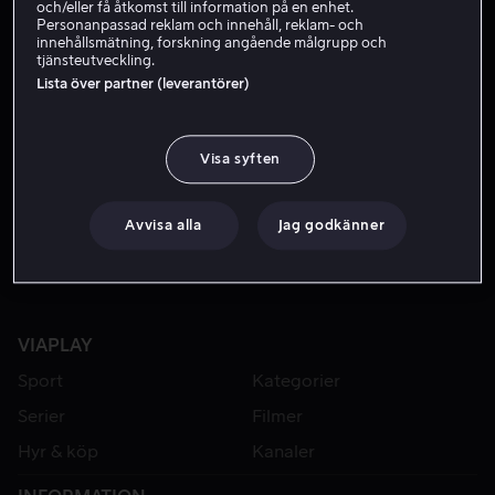
och/eller få åtkomst till information på en enhet.
Personanpassad reklam och innehåll, reklam- och
innehållsmätning, forskning angående målgrupp och
tjänsteutveckling.
Lista över partner (leverantörer)
Visa syften
Hyr 49 kr
Hyr 39 kr
Avvisa alla
Jag godkänner
VIAPLAY
Sport
Kategorier
Serier
Filmer
Hyr & köp
Kanaler