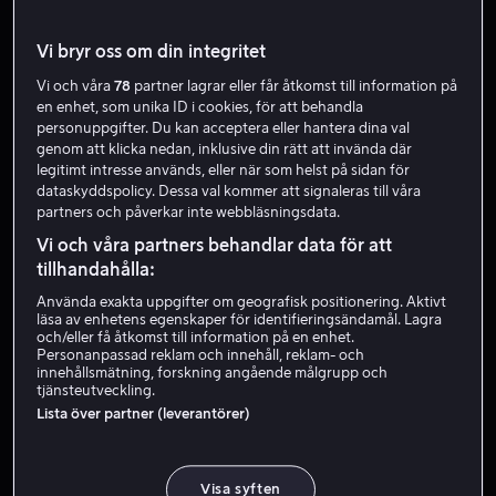
Röst
Skådespelare
Producent
Gäst
Vi bryr oss om din integritet
Vi och våra
78
partner lagrar eller får åtkomst till information på
en enhet, som unika ID i cookies, för att behandla
personuppgifter. Du kan acceptera eller hantera dina val
genom att klicka nedan, inklusive din rätt att invända där
legitimt intresse används, eller när som helst på sidan för
dataskyddspolicy. Dessa val kommer att signaleras till våra
partners och påverkar inte webbläsningsdata.
Vi och våra partners behandlar data för att
tillhandahålla:
Använda exakta uppgifter om geografisk positionering. Aktivt
läsa av enhetens egenskaper för identifieringsändamål. Lagra
och/eller få åtkomst till information på en enhet.
Personanpassad reklam och innehåll, reklam- och
innehållsmätning, forskning angående målgrupp och
Från 49 kr
Från 49 kr
tjänsteutveckling.
Lista över partner (leverantörer)
Visa syften