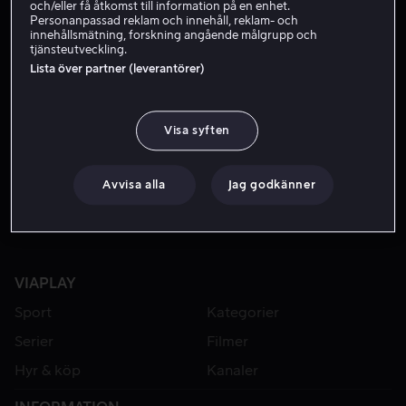
och/eller få åtkomst till information på en enhet.
Personanpassad reklam och innehåll, reklam- och
innehållsmätning, forskning angående målgrupp och
tjänsteutveckling.
Lista över partner (leverantörer)
Visa syften
Hyr 49 kr
Avvisa alla
Jag godkänner
VIAPLAY
Sport
Kategorier
Serier
Filmer
Hyr & köp
Kanaler