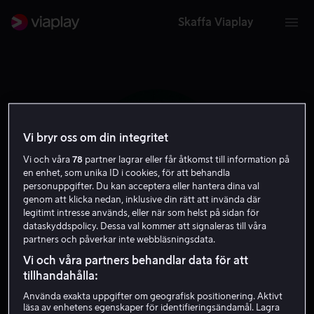
Skaffa Viaplay
Vi bryr oss om din integritet
Vi och våra
78
partner lagrar eller får åtkomst till information på
en enhet, som unika ID i cookies, för att behandla
personuppgifter. Du kan acceptera eller hantera dina val
genom att klicka nedan, inklusive din rätt att invända där
legitimt intresse används, eller när som helst på sidan för
dataskyddspolicy. Dessa val kommer att signaleras till våra
partners och påverkar inte webbläsningsdata.
Matt Murphy
Vi och våra partners behandlar data för att
tillhandahålla:
Regissör
Gäst
Skådespelare
Använda exakta uppgifter om geografisk positionering. Aktivt
läsa av enhetens egenskaper för identifieringsändamål. Lagra