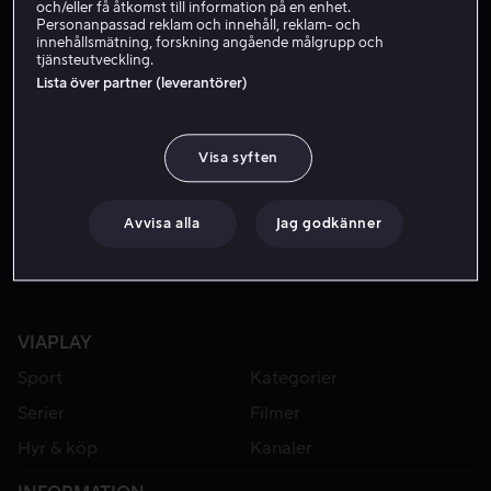
och/eller få åtkomst till information på en enhet.
Personanpassad reklam och innehåll, reklam- och
innehållsmätning, forskning angående målgrupp och
tjänsteutveckling.
Lista över partner (leverantörer)
Visa syften
Hyr 49 kr
Avvisa alla
Jag godkänner
VIAPLAY
Sport
Kategorier
Serier
Filmer
Hyr & köp
Kanaler