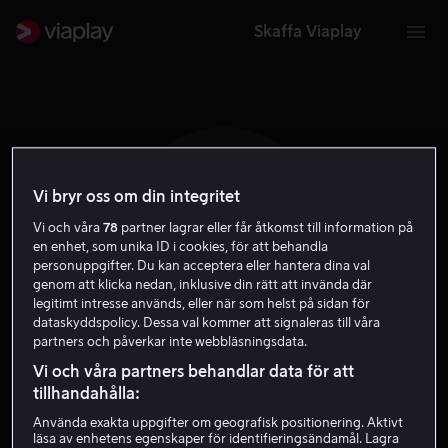
Skaffa Viaplay
Vi bryr oss om din integritet
M K
Vi och våra
78
partner lagrar eller får åtkomst till information på
en enhet, som unika ID i cookies, för att behandla
personuppgifter. Du kan acceptera eller hantera dina val
genom att klicka nedan, inklusive din rätt att invända där
legitimt intresse används, eller när som helst på sidan för
dataskyddspolicy. Dessa val kommer att signaleras till våra
partners och påverkar inte webbläsningsdata.
Maryna Koshkina
Vi och våra partners behandlar data för att
tillhandahålla:
Skådespelare
Använda exakta uppgifter om geografisk positionering. Aktivt
läsa av enhetens egenskaper för identifieringsändamål. Lagra