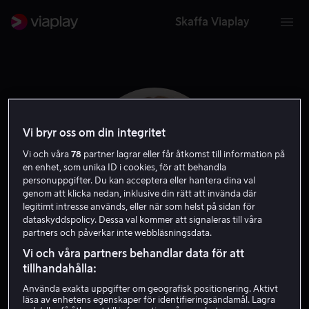
Skaffa Viaplay
Vi bryr oss om din integritet
Vi och våra
78
partner lagrar eller får åtkomst till information på
en enhet, som unika ID i cookies, för att behandla
personuppgifter. Du kan acceptera eller hantera dina val
genom att klicka nedan, inklusive din rätt att invända där
legitimt intresse används, eller när som helst på sidan för
dataskyddspolicy. Dessa val kommer att signaleras till våra
partners och påverkar inte webbläsningsdata.
Mary-Kate Olsen
Vi och våra partners behandlar data för att
tillhandahålla:
Skådespelare
Producent
Använda exakta uppgifter om geografisk positionering. Aktivt
läsa av enhetens egenskaper för identifieringsändamål. Lagra