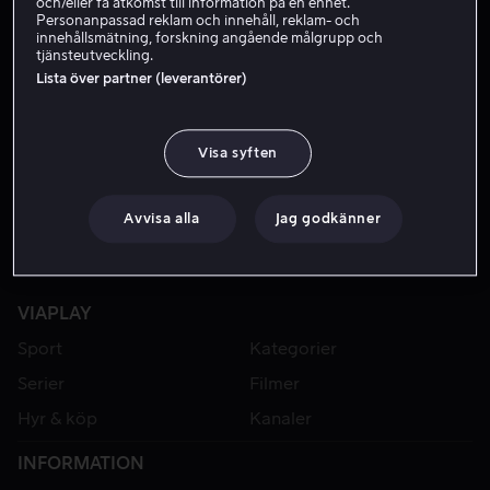
och/eller få åtkomst till information på en enhet.
Personanpassad reklam och innehåll, reklam- och
innehållsmätning, forskning angående målgrupp och
tjänsteutveckling.
Lista över partner (leverantörer)
Visa syften
Avvisa alla
Jag godkänner
VIAPLAY
Sport
Kategorier
Serier
Filmer
Hyr & köp
Kanaler
INFORMATION