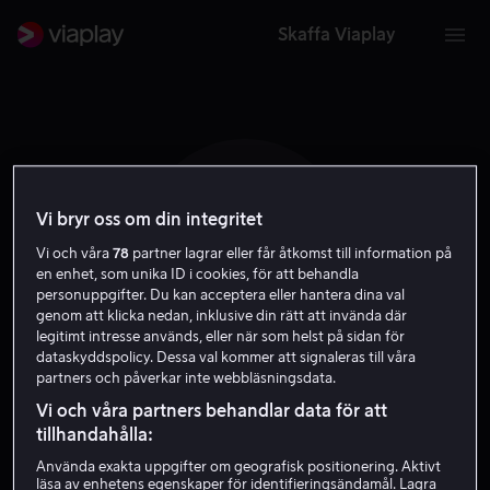
Skaffa Viaplay
Vi bryr oss om din integritet
M W
Vi och våra
78
partner lagrar eller får åtkomst till information på
en enhet, som unika ID i cookies, för att behandla
personuppgifter. Du kan acceptera eller hantera dina val
genom att klicka nedan, inklusive din rätt att invända där
legitimt intresse används, eller när som helst på sidan för
dataskyddspolicy. Dessa val kommer att signaleras till våra
partners och påverkar inte webbläsningsdata.
Mark Williams-
Vi och våra partners behandlar data för att
tillhandahålla:
Thomas
Använda exakta uppgifter om geografisk positionering. Aktivt
läsa av enhetens egenskaper för identifieringsändamål. Lagra