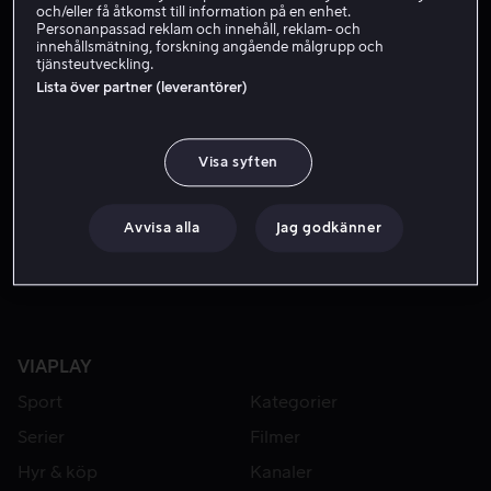
Själv
och/eller få åtkomst till information på en enhet.
Personanpassad reklam och innehåll, reklam- och
innehållsmätning, forskning angående målgrupp och
tjänsteutveckling.
Lista över partner (leverantörer)
Visa syften
Avvisa alla
Jag godkänner
VIAPLAY
Sport
Kategorier
Serier
Filmer
Hyr & köp
Kanaler