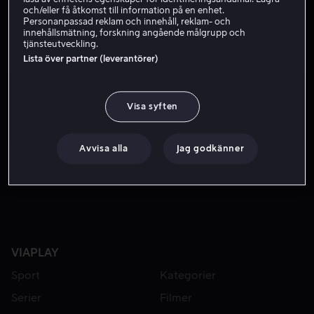
Skådespelare
och/eller få åtkomst till information på en enhet.
Personanpassad reklam och innehåll, reklam- och
innehållsmätning, forskning angående målgrupp och
tjänsteutveckling.
Lista över partner (leverantörer)
Visa syften
Avvisa alla
Jag godkänner
Från 49 kr
Från 49 kr
VIAPLAY
Sport
Kategorier
Serier
Filmer