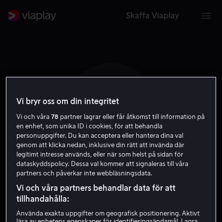
Skaffa Viaplay
Vi bryr oss om din integritet
M C A
Vi och våra
78
partner lagrar eller får åtkomst till information på
en enhet, som unika ID i cookies, för att behandla
personuppgifter. Du kan acceptera eller hantera dina val
genom att klicka nedan, inklusive din rätt att invända där
legitimt intresse används, eller när som helst på sidan för
dataskyddspolicy. Dessa val kommer att signaleras till våra
partners och påverkar inte webbläsningsdata.
Maria Conchita
Vi och våra partners behandlar data för att
Alonson
tillhandahålla:
Använda exakta uppgifter om geografisk positionering. Aktivt
läsa av enhetens egenskaper för identifieringsändamål. Lagra