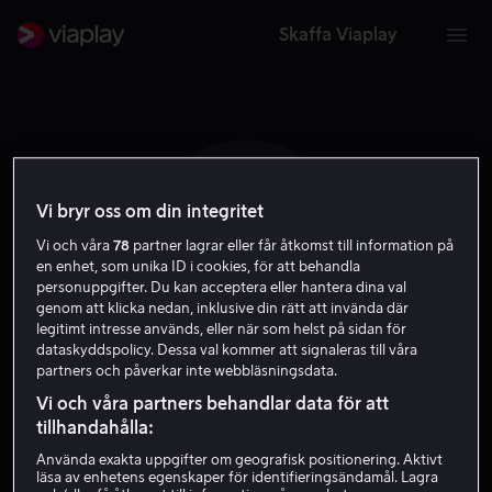
Skaffa Viaplay
Vi bryr oss om din integritet
L C
Vi och våra
78
partner lagrar eller får åtkomst till information på
en enhet, som unika ID i cookies, för att behandla
personuppgifter. Du kan acceptera eller hantera dina val
genom att klicka nedan, inklusive din rätt att invända där
legitimt intresse används, eller när som helst på sidan för
dataskyddspolicy. Dessa val kommer att signaleras till våra
partners och påverkar inte webbläsningsdata.
Lydia Campbell
Vi och våra partners behandlar data för att
tillhandahålla:
Skådespelare
Använda exakta uppgifter om geografisk positionering. Aktivt
läsa av enhetens egenskaper för identifieringsändamål. Lagra