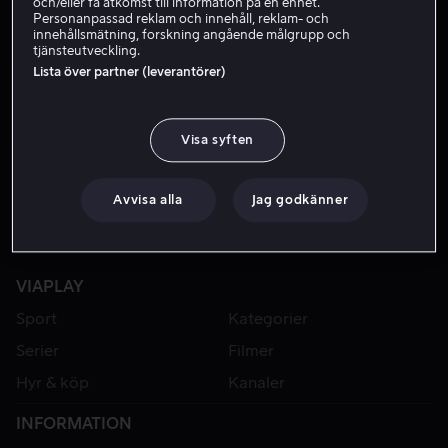
och/eller få åtkomst till information på en enhet.
Personanpassad reklam och innehåll, reklam- och
innehållsmätning, forskning angående målgrupp och
tjänsteutveckling.
Lista över partner (leverantörer)
Visa syften
Avvisa alla
Jag godkänner
VIAPLAY
Sport
Kategorier
Serier
Filmer
Hyr & köp
Kanaler
INFORMATION