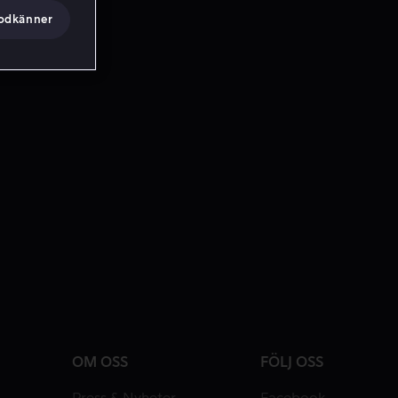
godkänner
OM OSS
FÖLJ OSS