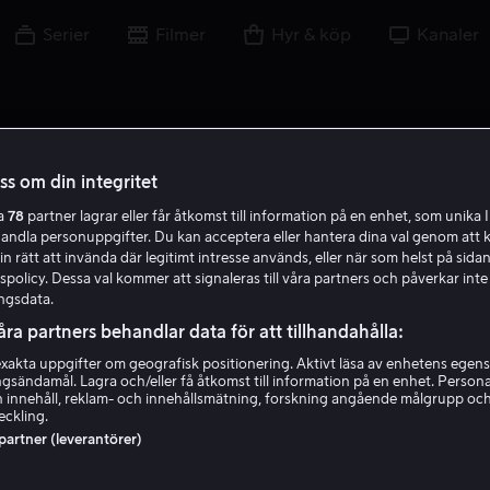
Serier
Filmer
Hyr & köp
Kanaler
oss om din integritet
ra
78
partner lagrar eller får åtkomst till information på en enhet, som unika I
L S E
handla personuppgifter. Du kan acceptera eller hantera dina val genom att k
in rätt att invända där legitimt intresse används, eller när som helst på sidan
policy. Dessa val kommer att signaleras till våra partners och påverkar inte
ngsdata.
åra partners behandlar data för att tillhandahålla:
akta uppgifter om geografisk positionering. Aktivt läsa av enhetens egens
ingsändamål. Lagra och/eller få åtkomst till information på en enhet. Perso
Luke Stanton Eddy
 innehåll, reklam- och innehållsmätning, forskning angående målgrupp oc
eckling.
 partner (leverantörer)
Skådespelare