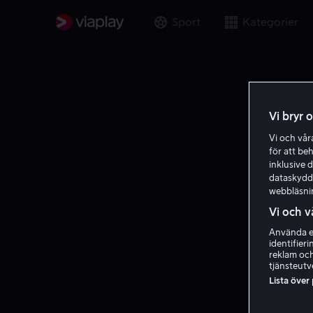
Sport
Kategorier
Vi bryr 
Vi och vå
för att be
inklusive d
dataskydds
webbläsni
Vi och v
Använda ex
identifier
reklam och
tjänsteutv
Lista över