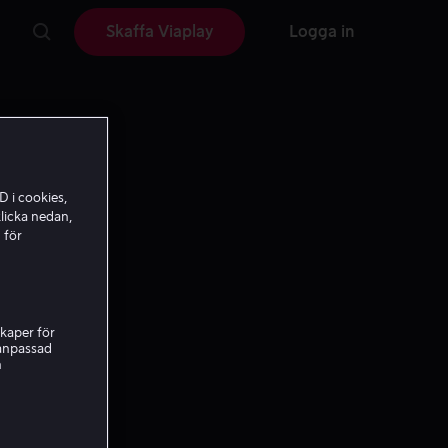
Skaffa Viaplay
Logga in
D i cookies,
licka nedan,
 för
kaper för
nanpassad
h