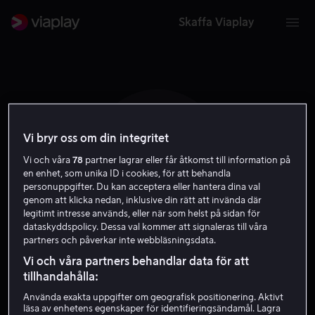
Skaffa Viaplay
Vi bryr oss om din integritet
L V
Vi och våra
78
partner lagrar eller får åtkomst till information på
en enhet, som unika ID i cookies, för att behandla
personuppgifter. Du kan acceptera eller hantera dina val
genom att klicka nedan, inklusive din rätt att invända där
legitimt intresse används, eller när som helst på sidan för
dataskyddspolicy. Dessa val kommer att signaleras till våra
partners och påverkar inte webbläsningsdata.
Luciana VanDette
Vi och våra partners behandlar data för att
tillhandahålla:
Skådespelare
Använda exakta uppgifter om geografisk positionering. Aktivt
läsa av enhetens egenskaper för identifieringsändamål. Lagra