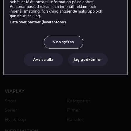
och/eller få åtkomst till information på en enhet.
Personanpassad reklam och innehåll, reklam- och
innehållsmätning, forskning angående målgrupp och
tjänsteutveckling.
Lista över partner (leverantörer)
Visa syften
Från 59 kr
Avvisa alla
Jag godkänner
VIAPLAY
Sport
Kategorier
Serier
Filmer
Hyr & köp
Kanaler