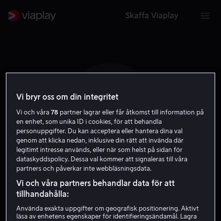
Skaffa Viaplay
Vi bryr oss om din integritet
L J T
Vi och våra
78
partner lagrar eller får åtkomst till information på
en enhet, som unika ID i cookies, för att behandla
personuppgifter. Du kan acceptera eller hantera dina val
genom att klicka nedan, inklusive din rätt att invända där
legitimt intresse används, eller när som helst på sidan för
dataskyddspolicy. Dessa val kommer att signaleras till våra
partners och påverkar inte webbläsningsdata.
Lou Jay Taylor
Vi och våra partners behandlar data för att
tillhandahålla:
Skådespelare
Använda exakta uppgifter om geografisk positionering. Aktivt
läsa av enhetens egenskaper för identifieringsändamål. Lagra