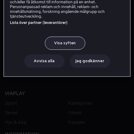
och/eller få åtkomst till information på en enhet.
Personanpassad reklam och innehåll, reklam- och
innehållsmätning, forskning angående målgrupp och
tjänsteutveckling.
Lista över partner (leverantörer)
Visa syften
Hyr 49 kr
Avvisa alla
Jag godkänner
VIAPLAY
Sport
Kategorier
Serier
Filmer
Hyr & köp
Kanaler